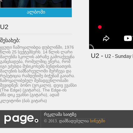
ალბომი
U2
შესახებ:
ჯგუფი ჩამოყალიბდა დუბლინში, 1976
წლის 25 სექტემბერს. 14 წლის ლარი
U2 -
U2 - Sunday
მალენმა სკოლის აბრაზე გამოაქვეყნა
განცხადება, რომელშიც ეწერა, რომ
იგი ეძებდა მუსიკოსებს ბენდისათვის.
მალენის სამზარეულოში შერჩევა და
რეპეტიცია რამდენიმე ბიჭუნამ გაიარა.
ჩამოყალიბებულ შემადგენლობაში
შევიდნენ: ბონო (ვოკალი), დეივ ევანსი
(The Edge) (გიტარა), The Edge-ის
ძმა დიკ ევანსი (გიტარა), ადამ
კლეიტონი (ბას გიტარა)
რეკლამა საიტზე
© 2013. დამზადებულია
სინეტში