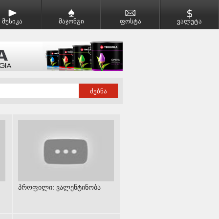
მუსიკა
მაჯონგი
ფოსტა
ვალუტა
პროფილი: ვალენტინობა