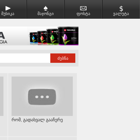
მუსიკა
მაჯონგი
ფოსტა
ვალუტა
რომ, გადახვალ გააჩერე