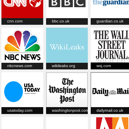
cnn.com
bbc.co.uk
guardian.co.uk
nbcnews.com
wikileaks.org
wsj.com
usatoday.com
washingtonpost.com
dailymail.co.uk