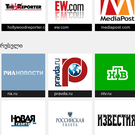
hollywoodreporter.com
ew.com
mediapost.com
რუსული
ria.ru
pravda.ru
ntv.ru