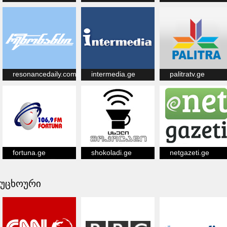
resonancedaily.com
intermedia.ge
palitratv.ge
fortuna.ge
shokoladi.ge
netgazeti.ge
უცხოური