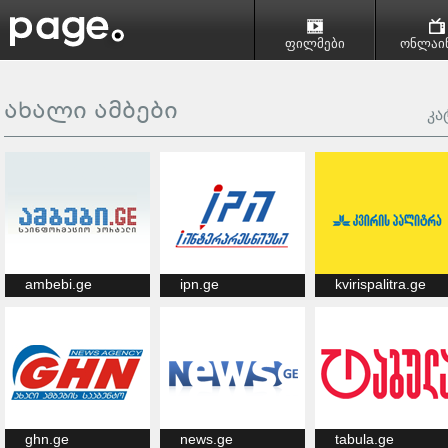
ფილმები
ონლაინ
ახალი ამბები
კა
ambebi.ge
ipn.ge
kvirispalitra.ge
ghn.ge
news.ge
tabula.ge