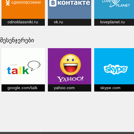
odnoklassniki.ru
vk.ru
loveplanet.ru
მესენჯერები
google.com/talk
yahoo.com
skype.com