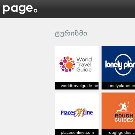
ტურიზმი
worldtravelguide.net
lonelyplanet.
placesonline.com
roughguides.