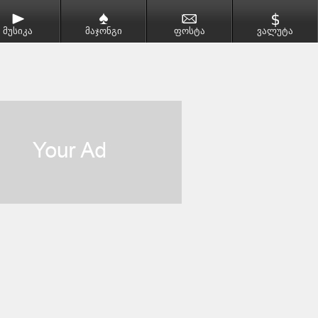
მუსიკა
მაჯონგი
ფოსტა
ვალუტა