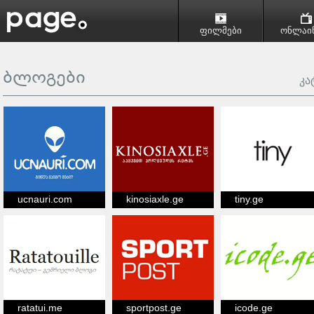
ფილმები
ონლაინ
ბლოგები
კა
ucnauri.com
kinosiaxle.ge
tiny.ge
ratatui.me
sportpost.ge
icode.ge