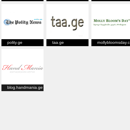
polity.ge
taa.ge
mollybloomsday.
blog.handmania.ge