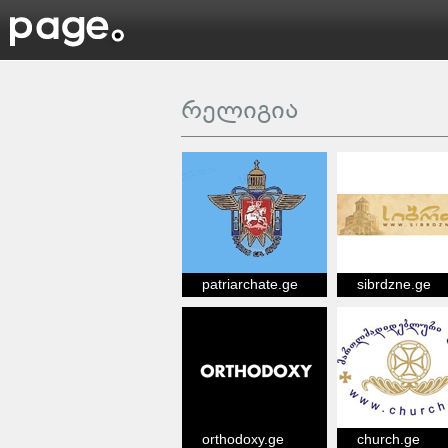
რელიგია
patriarchate.ge
sibrdzne.ge
orthodoxy.ge
church.ge