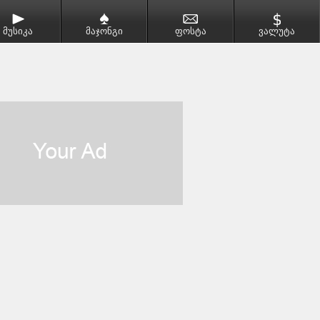
მუსიკა
მაჯონგი
ფოსტა
ვალუტა