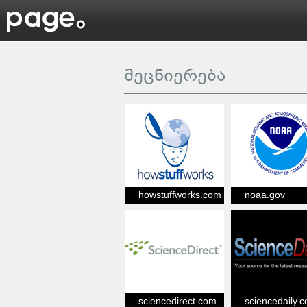
მეცნიერება
howstuffworks.com
noaa.gov
sciencedirect.com
sciencedaily.