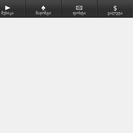
მუსიკა
მაჯონგი
ფოსტა
ვალუტა