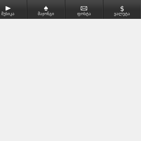
მუსიკა
მაჯონგი
ფოსტა
ვალუტა