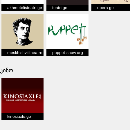
akhmetelisteatri.ge
teatri.ge
opera.ge
meskhishvilitheatre.ge
puppet-show.org
კინო
kinosiaxle.ge