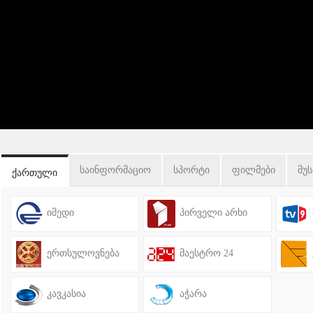
საინფორმაციო
სპორტი
ფილმები
მუს
ქართული
იმედი
პირველი არხი
ერთსულოვნება
მაესტრო 24
კავკასია
აჭარა