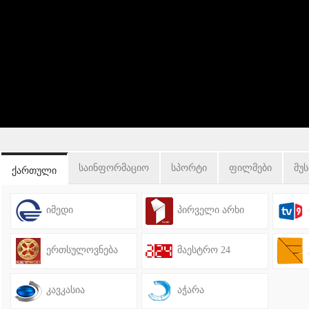
საინფორმაციო
სპორტი
ფილმები
მუს
ქართული
იმედი
პირველი არხი
ერთსულოვნება
მაესტრო 24
კავკასია
აჭარა