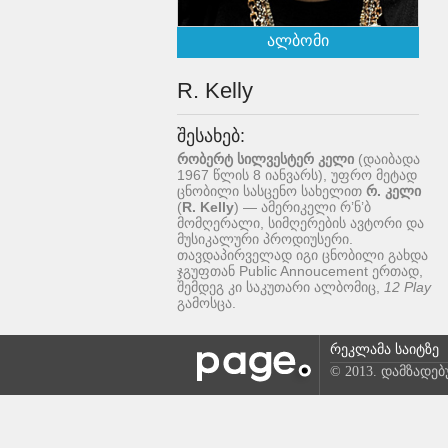
ალბომი
R. Kelly
შესახებ:
რობერტ სილვესტერ კელი
(დაიბადა
1967 წლის 8 იანვარს), უფრო მეტად
ცნობილი სასცენო სახელით
რ. კელი
(
R. Kelly
) — ამერიკელი რ’ნ’ბ
მომღერალი, სიმღერების ავტორი და
მუსიკალური პროდიუსერი.
თავდაპირველად იგი ცნობილი გახდა
ჯგუფთან Public Annoucement ერთად,
შემდეგ კი საკუთარი ალბომიც,
12 Play
გამოსცა.
რეკლამა საიტზე
© 2013. დამზადე