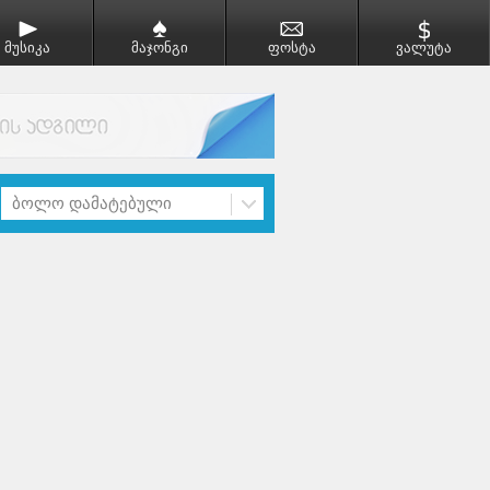
მუსიკა
მაჯონგი
ფოსტა
ვალუტა
ბოლო დამატებული