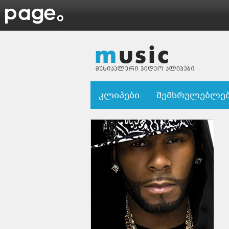
კლიპები
შემსრულებლე