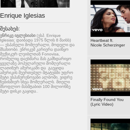
Enrique Iglesias
შესახებ:
ენრიკე იგლესიასი
(ესპ.
Enrique
Iglesias
; დაიბადა 1975 წლის 8 მაისს)
Heartbeat ft.
— ესპანელი მომღერალი, მოდელი და
Nicole Scherzinger
მსახიობი. ენრიკემ კარიერა დაიწყო
მექსიკურ ლეიბლთან Fonovisa,
რომელიც დაეხმარა მას გამხდარიყო
ყველაზე პოპულარული მომღერალი
ლათინურ ამერიკაში და გაეყიდა
ამერიკის შეერთებულ შტატებში უფრო
მეტი ესპანურენოვანი ალბომი, ვიდრე
ნებისმიერ სხვა მომღერალს. მთელი
მსოფლიო მასშტაბით 100 მილიონზე
მეტი დისკი გაყიდა..
Finally Found You
(Lyric Video)