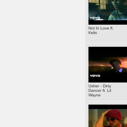
Not In Love ft.
Kelis
Usher - Dirty
Dancer ft. Lil
Wayne