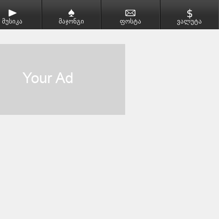
მუსიკა
მაჯონგი
ფოსტა
ვალუტა