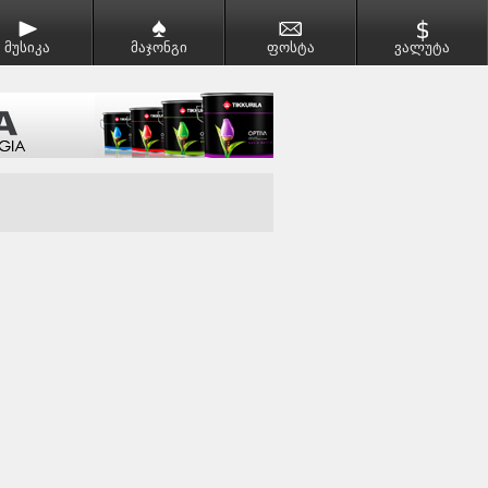
მუსიკა
მაჯონგი
ფოსტა
ვალუტა