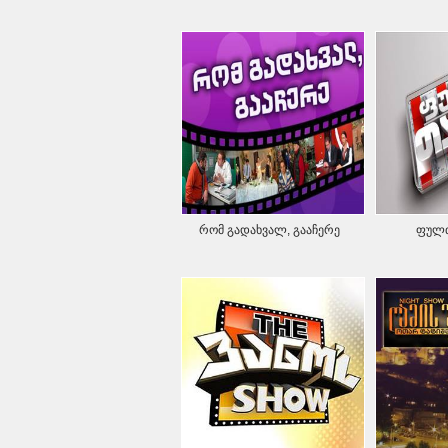
რომ გადახვალ, გააჩერე
ფულთ