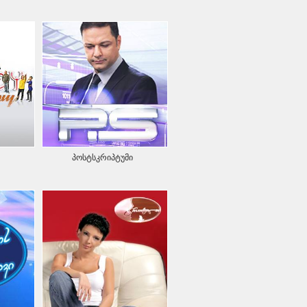
პოსტსკრიპტუმი