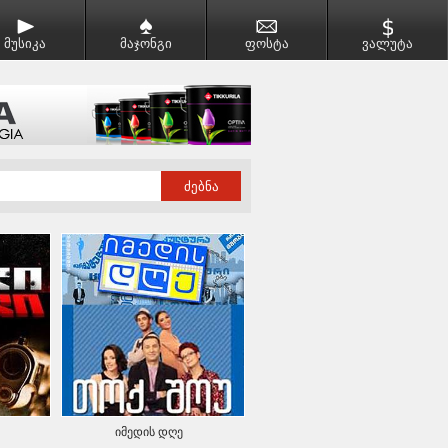
მუსიკა
მაჯონგი
ფოსტა
ვალუტა
იმედის დღე