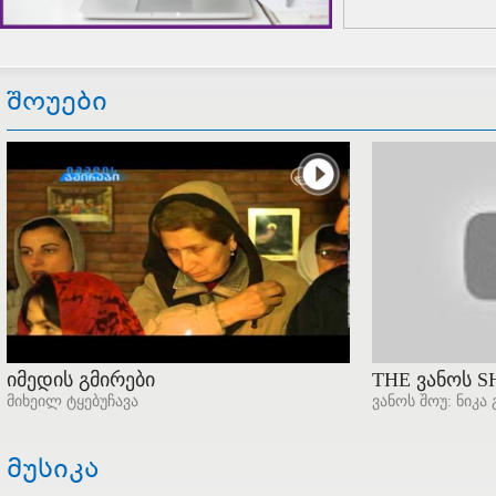
შოუები
იმედის გმირები
THE ვანოს 
მიხეილ ტყებუჩავა
ვანოს შოუ: ნიკა
მუსიკა