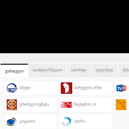
საინფორმაციო
სპორტი
ფილმები
მუს
ქართული
იმედი
პირველი არხი
ერთსულოვნება
მაესტრო 24
კავკასია
აჭარა